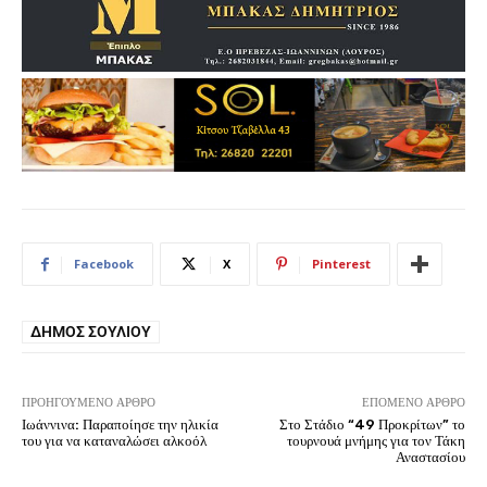
Facebook
X
Pinterest
ΔΉΜΟΣ ΣΟΥΛΊΟΥ
ΠΡΟΗΓΟΎΜΕΝΟ ΆΡΘΡΟ
ΕΠΌΜΕΝΟ ΆΡΘΡΟ
Ιωάννινα: Παραποίησε την ηλικία
Στο Στάδιο “49 Προκρίτων” το
του για να καταναλώσει αλκοόλ
τουρνουά μνήμης για τον Τάκη
Αναστασίου