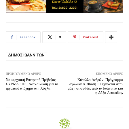
Facebook
X
Pinterest
ΔΉΜΟΣ ΙΩΑΝΝΙΤΏΝ
ΠΡΟΗΓΟΎΜΕΝΟ ΆΡΘΡΟ
ΕΠΌΜΕΝΟ ΆΡΘΡΟ
Νομαρχιακή Επιτροπή Πρέβεζας
Κύπελλο Ανδρών: Πρόγραμμα
ΣΥΡΙΖΑ -ΠΣ: Ανακοίνωση για το
αγώνων Α΄ Φάση – Ρίχνονται στην
εργατικό ατύχημα στη Χόχλα
μάχη οι ομάδες από τα Ιωάννινα και
η Δόξα Λευκάδας.