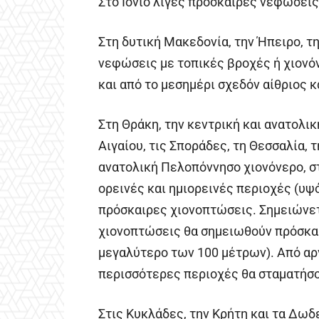
Στο Ιόνιο λίγες πρόσκαιρες νεφώσεις
Στη δυτική Μακεδονία, την Ήπειρο, τ
νεφώσεις με τοπικές βροχές ή χιονόν
και από το μεσημέρι σχεδόν αίθριος κ
Στη Θράκη, την κεντρική και ανατολι
Αιγαίου, τις Σποράδες, τη Θεσσαλία, τ
ανατολική Πελοπόννησο χιονόνερο, σ
ορεινές και ημιορεινές περιοχές (υ
πρόσκαιρες χιονοπτώσεις. Σημειώνετ
χιονοπτώσεις θα σημειωθούν πρόσκαι
μεγαλύτερο των 100 μέτρων). Από αρ
περισσότερες περιοχές θα σταματήσο
Στις Κυκλάδες, την Κρήτη και τα Δω