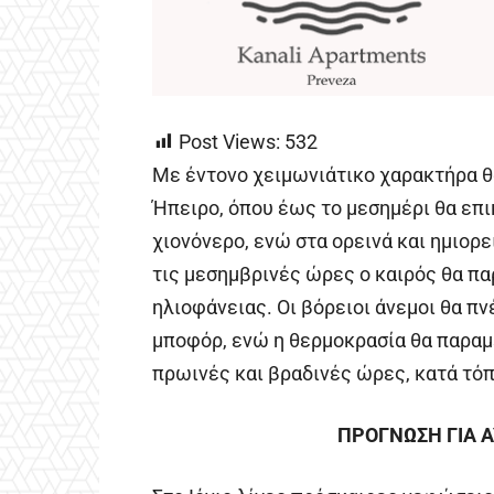
Post Views:
532
Με έντονο χειμωνιάτικο χαρακτήρα θα
Ήπειρο, όπου έως το μεσημέρι θα επ
χιονόνερο, ενώ στα ορεινά και ημιορ
τις μεσημβρινές ώρες ο καιρός θα πα
ηλιοφάνειας. Οι βόρειοι άνεμοι θα πν
μποφόρ, ενώ η θερμοκρασία θα παραμε
πρωινές και βραδινές ώρες, κατά τόπ
ΠΡΟΓΝΩΣΗ ΓΙΑ Α