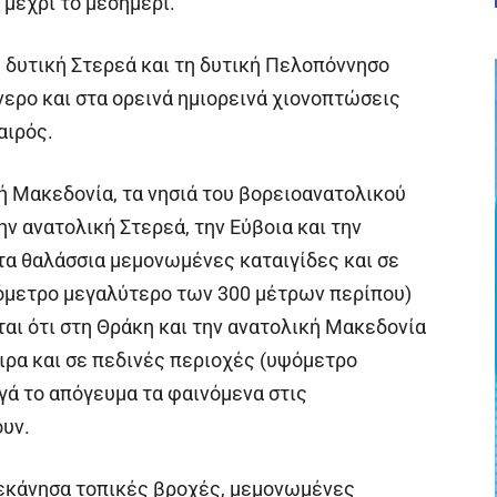
 μέχρι το μεσημέρι.
η δυτική Στερεά και τη δυτική Πελοπόννησο
ερο και στα ορεινά ημιορεινά χιονοπτώσεις
αιρός.
κή Μακεδονία, τα νησιά του βορειοανατολικού
ην ανατολική Στερεά, την Εύβοια και την
τα θαλάσσια μεμονωμένες καταιγίδες και σε
ψόμετρο μεγαλύτερο των 300 μέτρων περίπου)
αι ότι στη Θράκη και την ανατολική Μακεδονία
ρα και σε πεδινές περιοχές (υψόμετρο
γά το απόγευμα τα φαινόμενα στις
υν.
δεκάνησα τοπικές βροχές, μεμονωμένες