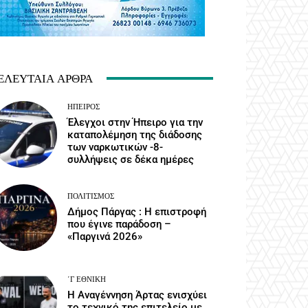
ΕΛΕΥΤΑΊΑ ΆΡΘΡΑ
ΉΠΕΙΡΟΣ
Έλεγχοι στην Ήπειρο για την
καταπολέμηση της διάδοσης
των ναρκωτικών -8-
συλλήψεις σε δέκα ημέρες
ΠΟΛΙΤΙΣΜΌΣ
Δήμος Πάργας : Η επιστροφή
που έγινε παράδοση –
«Παργινά 2026»
΄Γ ΕΘΝΙΚΉ
Η Αναγέννηση Άρτας ενισχύει
το τεχνικό της επιτελείο με