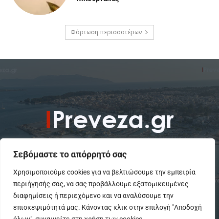
Φόρτωση περισσοτέρων
Σεβόμαστε το απόρρητό σας
Χρησιμοποιούμε cookies για να βελτιώσουμε την εμπειρία
περιήγησής σας, να σας προβάλλουμε εξατομικευμένες
To IPreveza.gr είναι μια σύγχρονη ενημερωτική ιστοσελίδα για την
Πρέβεζα, Πάργα, Φιλιππιάδα και την Ήπειρο σε θέματα Κοινωνικά,
διαφημίσεις ή περιεχόμενο και να αναλύσουμε την
Πολιτικά, Αθλητικά και Πολιτιστικά.
επισκεψιμότητά μας. Κάνοντας κλικ στην επιλογή "Αποδοχή