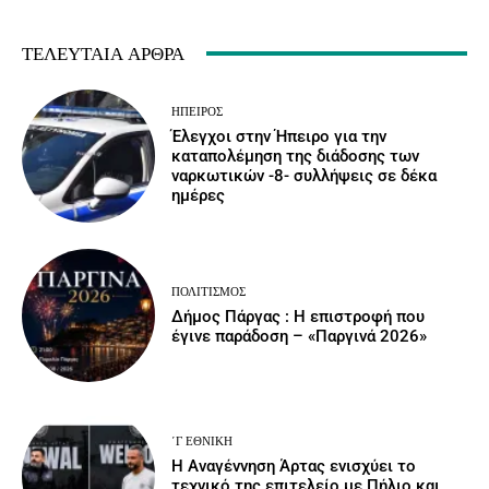
ΤΕΛΕΥΤΑΊΑ ΆΡΘΡΑ
ΉΠΕΙΡΟΣ
Έλεγχοι στην Ήπειρο για την
καταπολέμηση της διάδοσης των
ναρκωτικών -8- συλλήψεις σε δέκα
ημέρες
ΠΟΛΙΤΙΣΜΌΣ
Δήμος Πάργας : Η επιστροφή που
έγινε παράδοση – «Παργινά 2026»
΄Γ ΕΘΝΙΚΉ
Η Αναγέννηση Άρτας ενισχύει το
τεχνικό της επιτελείο με Πήλιο και