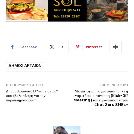
Facebook
X
Pinterest
ΔΉΜΟΣ ΑΡΤΑΊΩΝ
ΠΡΟΗΓΟΎΜΕΝΟ ΆΡΘΡΟ
ΕΠΌΜΕΝΟ ΆΡΘΡΟ
Δήμος Αρταίων: Ο “καπετάνιος”
Με επιτυχία πραγματοποιήθηκε η
που έβαλε πλώρη για την
εναρκτήρια συνάντηση (Kick-Off
παραπληροφόρηση…
Meeting) του ευρωπαϊκού έργου
«Net Zero SMEs»