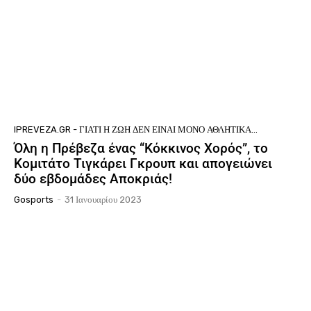
IPREVEZA.GR - ΓΙΑΤΊ Η ΖΩΉ ΔΕΝ ΕΊΝΑΙ ΜΌΝΟ ΑΘΛΗΤΙΚΆ...
Όλη η Πρέβεζα ένας “Κόκκινος Χορός”, το
Κομιτάτο Τιγκάρει Γκρουπ και απογειώνει
δύο εβδομάδες Αποκριάς!
Gosports
-
31 Ιανουαρίου 2023