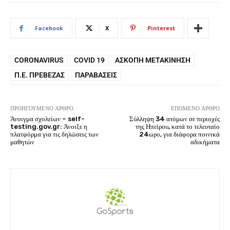
Facebook
X
Pinterest
CORONAVIRUS
COVID 19
ΆΣΚΟΠΗ ΜΕΤΑΚΊΝΗΣΗ
Π.Ε. ΠΡΈΒΕΖΑΣ
ΠΑΡΑΒΆΣΕΙΣ
ΠΡΟΗΓΟΎΜΕΝΟ ΆΡΘΡΟ
ΕΠΌΜΕΝΟ ΆΡΘΡΟ
Άνοιγμα σχολείων – self-
Σύλληψη 34 ατόμων σε περιοχές
testing.gov.gr: Άνοιξε η
της Ηπείρου, κατά το τελευταίο
πλατφόρμα για τις δηλώσεις των
24ωρο, για διάφορα ποινικά
μαθητών
αδικήματα