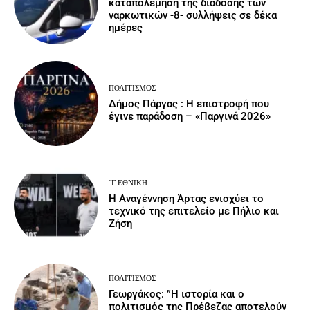
καταπολέμηση της διάδοσης των
ναρκωτικών -8- συλλήψεις σε δέκα
ημέρες
ΠΟΛΙΤΙΣΜΌΣ
Δήμος Πάργας : Η επιστροφή που
έγινε παράδοση – «Παργινά 2026»
΄Γ ΕΘΝΙΚΉ
Η Αναγέννηση Άρτας ενισχύει το
τεχνικό της επιτελείο με Πήλιο και
Ζήση
ΠΟΛΙΤΙΣΜΌΣ
Γεωργάκος: ”Η ιστορία και ο
πολιτισμός της Πρέβεζας αποτελούν