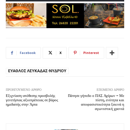
Facebook
X
Pinterest
ΕΎΑΘΛΟΣ ΛΕΥΚΆΔΑΣ-ΝΥΔΡΙΟΎ
ΠΡΟΗΓΟΎΜΕΝΟ ΆΡΘΡΟ
ΕΠΌΜΕΝΟ ΆΡΘΡΟ
Εξιχνίαση υπόθεσης προσβολής
Πάτησε γήπεδο ο ΠΑΣ Αχέρων – Με
γενετήσιας αξιοπρέπειας σε βάρος
πίστη, ενότητα και
ημεδαπής στην Άρτα
αποφασιστικότητα ξεκινά η
αγωνιστική χρονιά