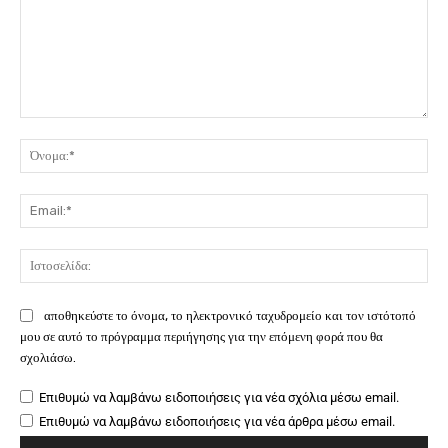
Σχόλιο:
Όν
Ema
Ιστ
αποθηκεύστε το όνομα, το ηλεκτρονικό ταχυδρομείο και τον ιστότοπό
μου σε αυτό το πρόγραμμα περιήγησης για την επόμενη φορά που θα
σχολιάσω.
Επιθυμώ να λαμβάνω ειδοποιήσεις για νέα σχόλια μέσω email.
Επιθυμώ να λαμβάνω ειδοποιήσεις για νέα άρθρα μέσω email.