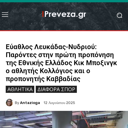
Εύαθλος Λευκάδας-Νυδριού:
Παρόντες στην πρώτη προπόνηση
της Εθνικής Ελλάδος Κικ Μποξινγκ
ο αθλητής Κολλόγιος και ο
προπονητής Καββαδίας
ΑΘΛΗΤΙΚΆ
ΔΙΆΦΟΡΑ ΣΠΟΡ
By
Antazioga
12 Αυγούστου 2025