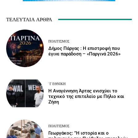
ΤΕΛΕΥΤΑΊΑ ΆΡΘΡΑ
ΠΟΛΙΤΙΣΜΌΣ
Δήμος Πάργας : Η επιστροφή που
έγινε παράδοση – «Παργινά 2026»
΄Γ ΕΘΝΙΚΉ
Η Αναγέννηση Άρτας ενισχύει το
τεχνικό της επιτελείο με Πήλιο και
Ζήση
ΠΟΛΙΤΙΣΜΌΣ
Γεωργάκος: ”Η ιστορία και ο