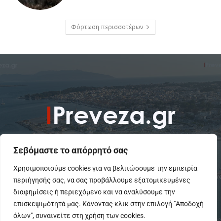
Φόρτωση περισσοτέρων
Σεβόμαστε το απόρρητό σας
Χρησιμοποιούμε cookies για να βελτιώσουμε την εμπειρία
περιήγησής σας, να σας προβάλλουμε εξατομικευμένες
To IPreveza.gr είναι μια σύγχρονη ενημερωτική ιστοσελίδα για την
Πρέβεζα, Πάργα, Φιλιππιάδα και την Ήπειρο σε θέματα Κοινωνικά,
διαφημίσεις ή περιεχόμενο και να αναλύσουμε την
Πολιτικά, Αθλητικά και Πολιτιστικά.
επισκεψιμότητά μας. Κάνοντας κλικ στην επιλογή "Αποδοχή
όλων", συναινείτε στη χρήση των cookies.