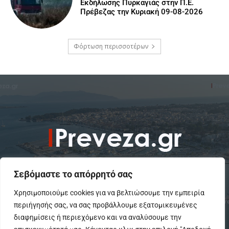
Εκδήλωσης Πυρκαγιάς στην Π.Ε.
Πρέβεζας την Κυριακή 09-08-2026
Φόρτωση περισσοτέρων
Σεβόμαστε το απόρρητό σας
Χρησιμοποιούμε cookies για να βελτιώσουμε την εμπειρία
περιήγησής σας, να σας προβάλλουμε εξατομικευμένες
To IPreveza.gr είναι μια σύγχρονη ενημερωτική ιστοσελίδα για την
Πρέβεζα, Πάργα, Φιλιππιάδα και την Ήπειρο σε θέματα Κοινωνικά,
διαφημίσεις ή περιεχόμενο και να αναλύσουμε την
Πολιτικά, Αθλητικά και Πολιτιστικά.