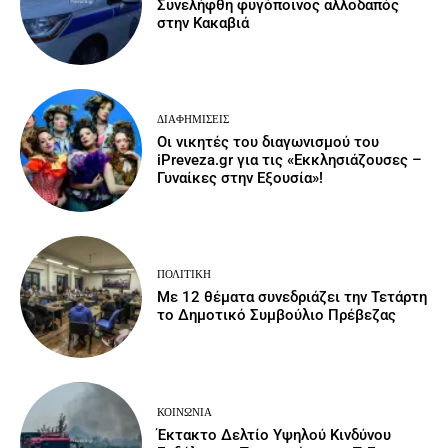
Συνελήφθη φυγόποινος αλλοδαπός
στην Κακαβιά
ΔΙΑΦΗΜΊΣΕΙΣ
Οι νικητές του διαγωνισμού του
iPreveza.gr για τις «Εκκλησιάζουσες –
Γυναίκες στην Εξουσία»!
ΠΟΛΙΤΙΚΉ
Με 12 θέματα συνεδριάζει την Τετάρτη
το Δημοτικό Συμβούλιο Πρέβεζας
ΚΟΙΝΩΝΙΑ
Έκτακτο Δελτίο Υψηλού Κινδύνου