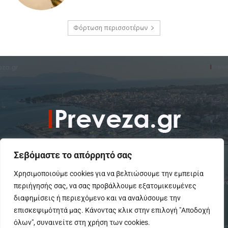
Φόρτωση περισσοτέρων
Σεβόμαστε το απόρρητό σας
Χρησιμοποιούμε cookies για να βελτιώσουμε την εμπειρία
περιήγησής σας, να σας προβάλλουμε εξατομικευμένες
To IPreveza.gr είναι μια σύγχρονη ενημερωτική ιστοσελίδα για την
Πρέβεζα, Πάργα, Φιλιππιάδα και την Ήπειρο σε θέματα Κοινωνικά,
διαφημίσεις ή περιεχόμενο και να αναλύσουμε την
Πολιτικά, Αθλητικά και Πολιτιστικά.
επισκεψιμότητά μας. Κάνοντας κλικ στην επιλογή "Αποδοχή
όλων", συναινείτε στη χρήση των cookies.