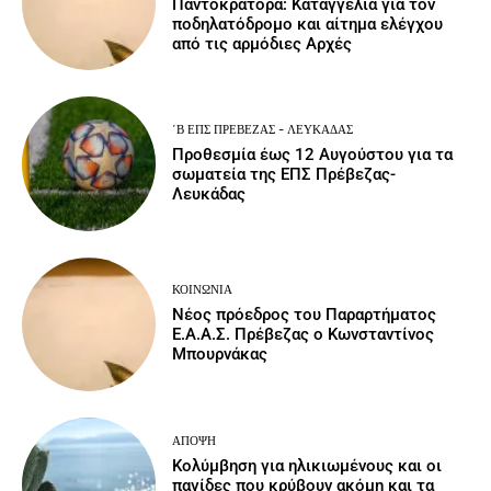
Παντοκράτορα: Καταγγελία για τον
ποδηλατόδρομο και αίτημα ελέγχου
από τις αρμόδιες Αρχές
΄Β ΕΠΣ ΠΡΈΒΕΖΑΣ - ΛΕΥΚΆΔΑΣ
Προθεσμία έως 12 Αυγούστου για τα
σωματεία της ΕΠΣ Πρέβεζας-
Λευκάδας
ΚΟΙΝΩΝΙΑ
Νέος πρόεδρος του Παραρτήματος
Ε.Α.Α.Σ. Πρέβεζας ο Κωνσταντίνος
Μπουρνάκας
ΆΠΟΨΗ
Κολύμβηση για ηλικιωμένους και οι
παγίδες που κρύβουν ακόμη και τα