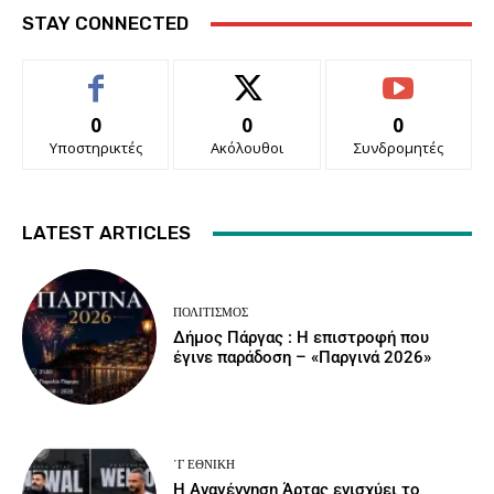
STAY CONNECTED
0
0
0
Υποστηρικτές
Ακόλουθοι
Συνδρομητές
LATEST ARTICLES
ΠΟΛΙΤΙΣΜΌΣ
Δήμος Πάργας : Η επιστροφή που
έγινε παράδοση – «Παργινά 2026»
΄Γ ΕΘΝΙΚΉ
Η Αναγέννηση Άρτας ενισχύει το