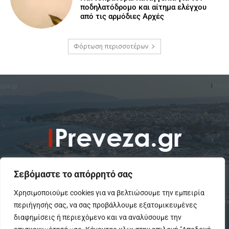
ποδηλατόδρομο και αίτημα ελέγχου
από τις αρμόδιες Αρχές
Φόρτωση περισσοτέρων
Σεβόμαστε το απόρρητό σας
Χρησιμοποιούμε cookies για να βελτιώσουμε την εμπειρία
περιήγησής σας, να σας προβάλλουμε εξατομικευμένες
To IPreveza.gr είναι μια σύγχρονη ενημερωτική ιστοσελίδα για την
Πρέβεζα, Πάργα, Φιλιππιάδα και την Ήπειρο σε θέματα Κοινωνικά,
διαφημίσεις ή περιεχόμενο και να αναλύσουμε την
Πολιτικά, Αθλητικά και Πολιτιστικά.