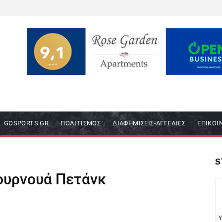
GOSPORTS.GR
ΠΟΛΙΤΙΣΜΌΣ
ΔΙΑΦΗΜΊΣΕΙΣ-ΑΓΓΕΛΊΕΣ
ΕΠΙΚΟΙ
S
ουρνουά Πετάνκ
Υ