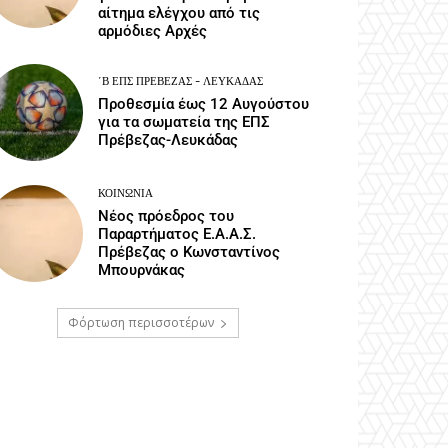
αίτημα ελέγχου από τις
αρμόδιες Αρχές
΄Β ΕΠΣ ΠΡΈΒΕΖΑΣ - ΛΕΥΚΆΔΑΣ
Προθεσμία έως 12 Αυγούστου
για τα σωματεία της ΕΠΣ
Πρέβεζας-Λευκάδας
ΚΟΙΝΩΝΙΑ
Νέος πρόεδρος του
Παραρτήματος Ε.Α.Α.Σ.
Πρέβεζας ο Κωνσταντίνος
Μπουρνάκας
Φόρτωση περισσοτέρων