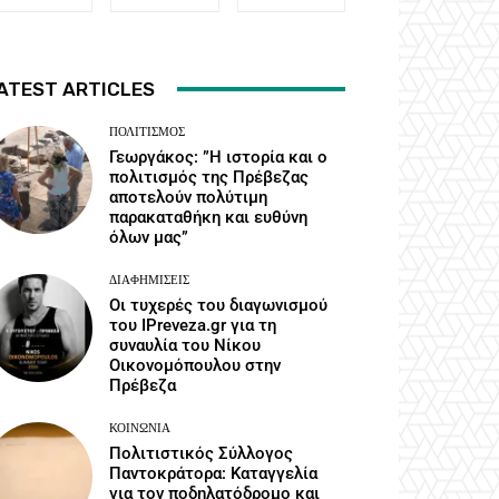
ATEST ARTICLES
ΠΟΛΙΤΙΣΜΌΣ
Γεωργάκος: ”Η ιστορία και ο
πολιτισμός της Πρέβεζας
αποτελούν πολύτιμη
παρακαταθήκη και ευθύνη
όλων μας”
ΔΙΑΦΗΜΊΣΕΙΣ
Οι τυχερές του διαγωνισμού
του IPreveza.gr για τη
συναυλία του Νίκου
Οικονομόπουλου στην
Πρέβεζα
ΚΟΙΝΩΝΙΑ
Πολιτιστικός Σύλλογος
Παντοκράτορα: Καταγγελία
για τον ποδηλατόδρομο και