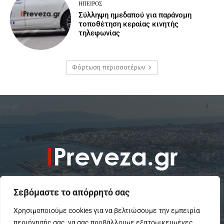
ΉΠΕΙΡΟΣ
Σύλληψη ημεδαπού για παράνομη
τοποθέτηση κεραίας κινητής
τηλεφωνίας
Φόρτωση περισσοτέρων
Σεβόμαστε το απόρρητό σας
Χρησιμοποιούμε cookies για να βελτιώσουμε την εμπειρία
περιήγησής σας, να σας προβάλλουμε εξατομικευμένες
To IPreveza.gr είναι μια σύγχρονη ενημερωτική ιστοσελίδα για την