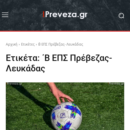
Αρχική
Ετικέτες
΄Β ΕΠΣ Πρέβεζας- Λευκάδας
Ετικέτα:
΄Β ΕΠΣ Πρέβεζας-
Λευκάδας