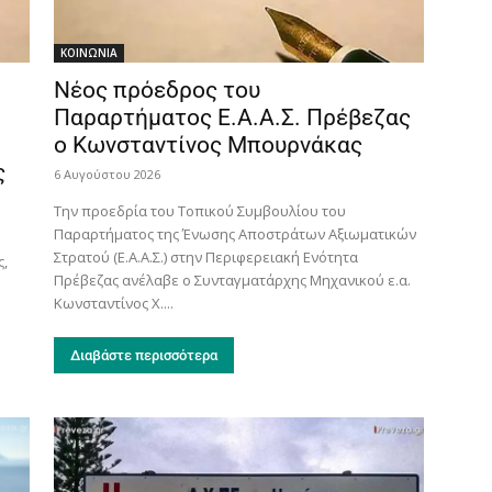
ΚΟΙΝΩΝΙΑ
Νέος πρόεδρος του
Παραρτήματος Ε.Α.Α.Σ. Πρέβεζας
ο Κωνσταντίνος Μπουρνάκας
ς
6 Αυγούστου 2026
Την προεδρία του Τοπικού Συμβουλίου του
Παραρτήματος της Ένωσης Αποστράτων Αξιωματικών
η
Στρατού (Ε.Α.Α.Σ.) στην Περιφερειακή Ενότητα
ς,
Πρέβεζας ανέλαβε ο Συνταγματάρχης Μηχανικού ε.α.
Κωνσταντίνος Χ....
Διαβάστε περισσότερα