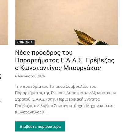
ΚΟΙΝΩΝΙΑ
Νέος πρόεδρος του
Παραρτήματος Ε.Α.Α.Σ. Πρέβεζας
ο Κωνσταντίνος Μπουρνάκας
ς
6 Αυγούστου 2026
Την προεδρία του Τοπικού Συμβουλίου του
Παραρτήματος της Ένωσης Αποστράτων Αξιωματικών
η
Στρατού (Ε.Α.Α.Σ.) στην Περιφερειακή Ενότητα
ς,
Πρέβεζας ανέλαβε ο Συνταγματάρχης Μηχανικού ε.α.
Κωνσταντίνος Χ....
Διαβάστε περισσότερα