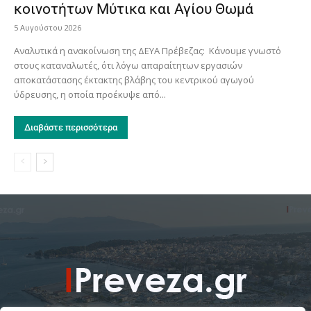
κοινοτήτων Μύτικα και Αγίου Θωμά
5 Αυγούστου 2026
Αναλυτικά η ανακοίνωση της ΔΕΥΑ Πρέβεζας: Κάνουμε γνωστό
στους καταναλωτές, ότι λόγω απαραίτητων εργασιών
αποκατάστασης έκτακτης βλάβης του κεντρικού αγωγού
ύδρευσης, η οποία προέκυψε από...
Διαβάστε περισσότερα