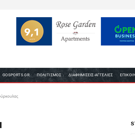
GOSPORTS.GR
ΠΟΛΙΤΙΣΜΌΣ
ΔΙΑΦΗΜΊΣΕΙΣ-ΑΓΓΕΛΊΕΣ
ΕΠΙΚΟΙ
ούρκουλας
S