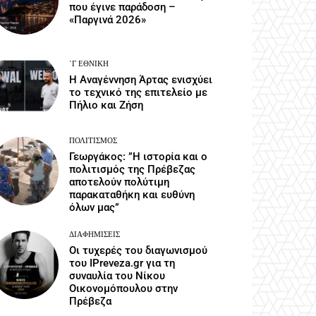
που έγινε παράδοση –
«Παργινά 2026»
΄Γ ΕΘΝΙΚΉ
Η Αναγέννηση Άρτας ενισχύει
το τεχνικό της επιτελείο με
Πήλιο και Ζήση
ΠΟΛΙΤΙΣΜΌΣ
Γεωργάκος: ”Η ιστορία και ο
πολιτισμός της Πρέβεζας
αποτελούν πολύτιμη
παρακαταθήκη και ευθύνη
όλων μας”
ΔΙΑΦΗΜΊΣΕΙΣ
Οι τυχερές του διαγωνισμού
του IPreveza.gr για τη
συναυλία του Νίκου
Οικονομόπουλου στην
Πρέβεζα